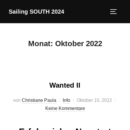
Zum
Sailing SOUTH 2024
Inhalt
SEITEN
springen
Monat:
Oktober 2022
Wanted II
Veröffentlicht
von
Christiane Paula
Info
Oktober 10, 2022
am
Keine Kommentare