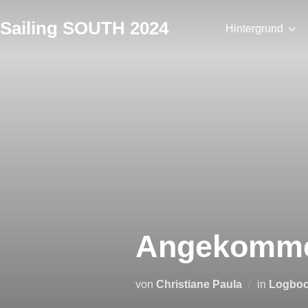
Zum
Sailing SOUTH 2024
Inhalt
Hintergrund
springen
Angekomm
von
Christiane Paula
in
Logbo