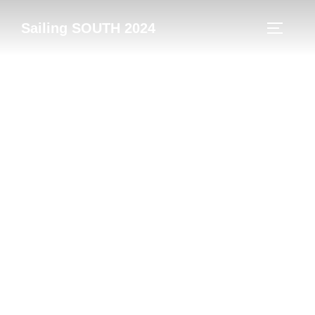
Zum
Sailing SOUTH 2024
Inhalt
SEITEN
springen
Team