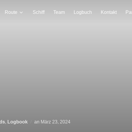
Route
Schiff
Team
Logbuch
Kontakt
Pa
Veröffentlicht
nds
,
Logbook
an
März 23, 2024
am