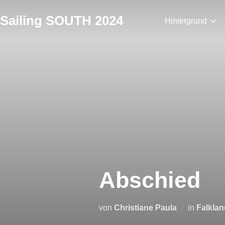
Zum
Sailing SOUTH 2024
Inhalt
Hintergrund
springen
Abschied
von
Christiane Paula
in
Falkla