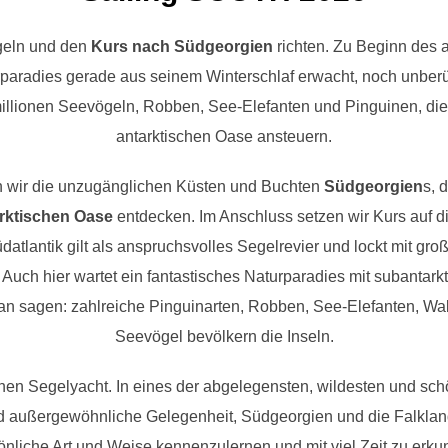
geln und den
Kurs nach Südgeorgien
richten. Zu Beginn des a
aradies gerade aus seinem Winterschlaf erwacht, noch unberüh
llionen Seevögeln, Robben, See-Elefanten und Pinguinen, die
antarktischen Oase ansteuern.
 wir die unzugänglichen Küsten und Buchten
Südgeorgien
s, 
rktischen Oase
entdecken. Im Anschluss setzen wir Kurs auf d
üdatlantik gilt als anspruchsvolles Segelrevier und lockt mit gro
Auch hier wartet ein fantastisches Naturparadies mit subantarkti
man sagen: zahlreiche Pinguinarten, Robben, See-Elefanten, Wal
Seevögel bevölkern die Inseln.
inen Segelyacht. In eines der abgelegensten, wildesten und sch
nd außergewöhnliche Gelegenheit, Südgeorgien und die Falklandi
önliche Art und Weise kennenzulernen und mit viel Zeit zu erku