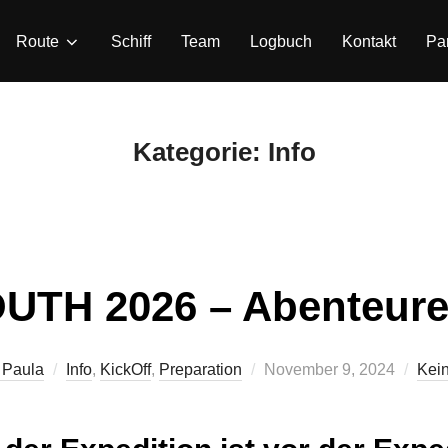
Route
Schiff
Team
Logbuch
Kontakt
Pa
Kategorie:
Info
OUTH 2026 – Abenteure
Veröffentlicht
 Paula
Info
,
KickOff
,
Preparation
November 9, 2024
Kei
am