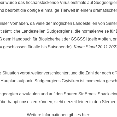
ktober wurde das hochansteckende Virus erstmals auf Südgeorgi
und bedroht die dortige einmalige Tierwelt in einem dramatisch
unser Vorhaben, da viele der möglichen Landestellen von Seite
t sämtliche Landestellen Südgeorgiens, die normalerweise für
dem Handbuch für Biosicherheit der GSGSSI (gelb = offen, ora
 = geschlossen für alle bis Saisonende).
Karte: Stand 20.11.202
 Situation vorort weiter verschlechtert und die Zahl der noch o
r Hauptanlaufpunkt Südgeorgiens Grytviken ist momentan geschl
dgeorgien anzulaufen und auf den Spuren Sir Ernest Shackleto
überhaupt umsetzen können, steht derzeit leider in den Sternen
Weitere Informationen gibt es hier: