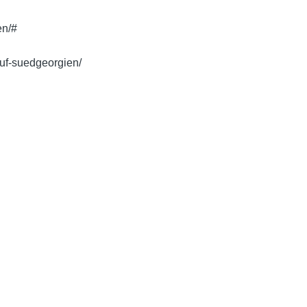
en/#
auf-suedgeorgien/