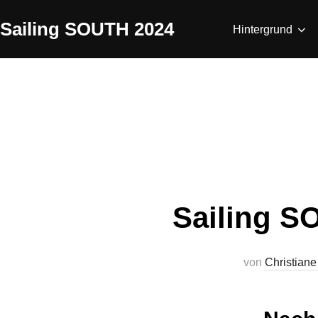
Zum
Sailing SOUTH 2024
Inhalt
Hintergrund
springen
Sailing S
von
Christiane