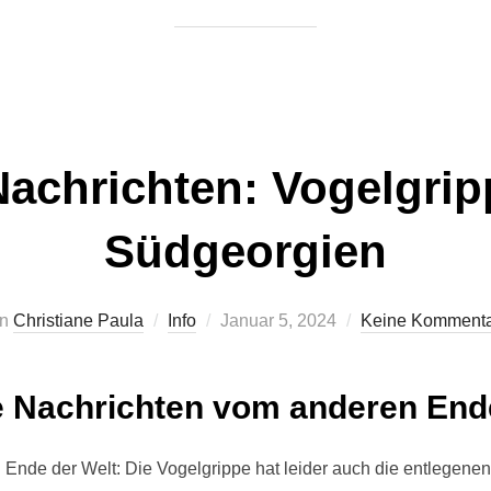
achrichten: Vogelgrip
Südgeorgien
Veröffentlicht
on
Christiane Paula
Info
Januar 5, 2024
Keine Komment
am
e Nachrichten vom anderen Ende
Ende der Welt: Die Vogelgrippe hat leider auch die entlegen