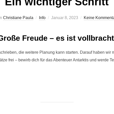
Ein wichtiger Schritt
Veröffentlicht
on
Christiane Paula
Info
Januar 8, 2023
Keine Komment
am
Große Freude
– es ist vollbracht
rschrieben, die weitere Planung kann starten. Darauf haben wir 
ätze frei – bewirb dich für das Abenteuer Antarktis und werde T