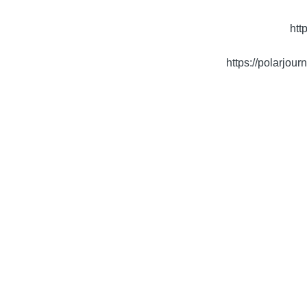
htt
https://polarjou