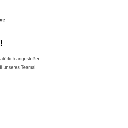
are
!
natürlich angestoßen.
eil unseres Teams!