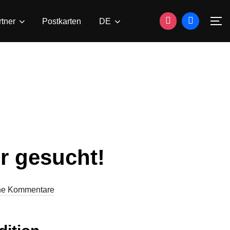
rtner
Postkarten
DE
S
r gesucht!
ne Kommentare