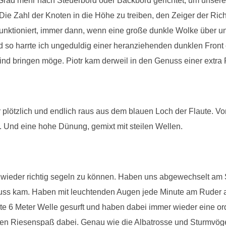
Grad mehr nach Steuerbord oder Backbord gerichtet, um unseren
ie Zahl der Knoten in die Höhe zu treiben, den Zeiger der Ric
 funktioniert, immer dann, wenn eine große dunkle Wolke über u
 so harrte ich ungeduldig einer heranziehenden dunklen Front 
nd bringen möge. Piotr kam derweil in den Genuss einer extra 
lötzlich und endlich raus aus dem blauen Loch der Flaute. Von j
. Und eine hohe Dünung, gemixt mit steilen Wellen.
h wieder richtig segeln zu können. Haben uns abgewechselt am 
uss kam. Haben mit leuchtenden Augen jede Minute am Ruder au
e 6 Meter Welle gesurft und haben dabei immer wieder eine o
en Riesenspaß dabei. Genau wie die Albatrosse und Sturmvöge