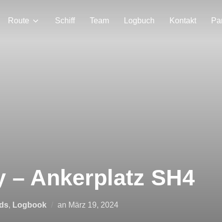
Route
Schiff
Team
Logbuch
Kontakt
Pa
y – Ankerplatz SH4
Veröffentlicht
nds
,
Logbook
an
März 19, 2024
am