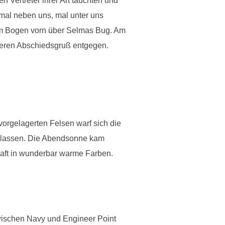
n Vertreter ihrer Art tauchten und
mal neben uns, mal unter uns
hem Bogen vorn über Selmas Bug. Am
deren Abschiedsgruß entgegen.
vorgelagerten Felsen warf sich die
n lassen. Die Abendsonne kam
chaft in wunderbar warme Farben.
zwischen Navy und Engineer Point