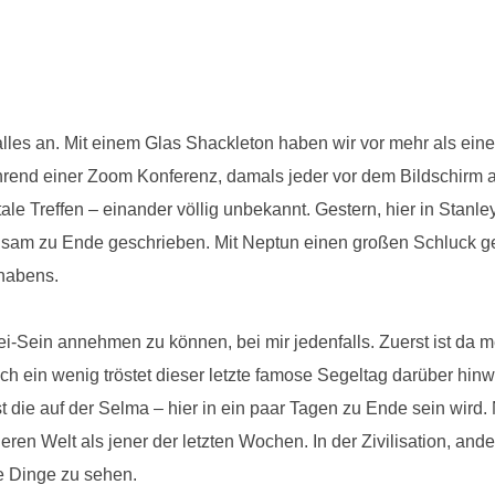
 alles an. Mit einem Glas Shackleton haben wir vor mehr als ei
end einer Zoom Konferenz, damals jeder vor dem Bildschirm a
itale Treffen – einander völlig unbekannt. Gestern, hier in Stan
sam zu Ende geschrieben. Mit Neptun einen großen Schluck gete
rhabens.
i-Sein annehmen zu können, bei mir jedenfalls. Zuerst ist da me
och ein wenig tröstet dieser letzte famose Segeltag darüber h
 die auf der Selma – hier in ein paar Tagen zu Ende sein wird.
en Welt als jener der letzten Wochen. In der Zivilisation, and
e Dinge zu sehen.