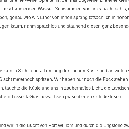
 uns für eine Weile. Spielte mit Selmas Bugwelle. Die eher kleine
ll im schäumenden Wasser. Schwammen von links nach rechts, 
ben, genau wie wir. Einer von ihnen sprang tatsächlich in ho
 Augen kaum, nahm sprachlos und staunend diesen ganz beson
am in Sicht, überall entlang der flachen Küste und an vielen 
ischt meterhoch spritzen. Wir haben nur noch die Fock stehe
en, tauchte die Küste und uns in zauberhaftes Licht, die Lands
hohem Tussock Gras bewachsen präsentierten sich die Inseln.
ind wir in die Bucht von Port William und durch die Engstelle 