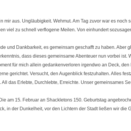
 in mir aus. Ungläubigkeit. Wehmut. Am Tag zuvor war es noch s
nden viel zu schnell verflogene Meilen. Von einhundert sozusage
ude und Dankbarkeit, es gemeinsam geschafft zu haben. Aber g
kenntnis, dass dieses gemeinsame Abenteuer nun vorbei ist. 
oment für mich allein gedankenverloren irgendwo an Deck, den 
rne gerichtet. Versucht, den Augenblick festzuhalten. Alles fes
 All das Erlebte, Durchlebte, Erreichte. Unser gemeinsames Se
 Die am 15. Februar an Shackletons 150. Geburtstag angebroche
in der Dunkelheit, vor den Lichtern der Stadt ließen wir die Gl