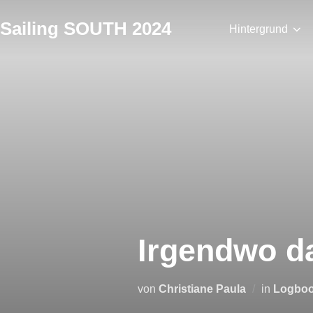
Zum
Sailing SOUTH 2024
Inhalt
Hintergrund
springen
Irgendwo d
von
Christiane Paula
in
Logbo