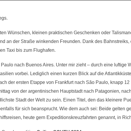
wegs.
guten Wünschen, kleinen praktischen Geschenken oder Talismane
nd an der Straße winkenden Freunden. Dank des Bahnstreiks, d
en Taxi bis zum Flughafen.
o Paulo nach Buenos Aires. Unter mir zieht – durch eine luftig
silien vorbei. Lediglich einen kurzen Blick auf die Atlantikkü
 nach der ersten Etappe von Frankfurt nach São Paulo, knapp 12
mittag von der argentinischen Hauptstadt nach Patagonien, nach
lichste Stadt der Welt zu sein. Einen Titel, den das kleinere Pu
nfalls für sich beansprucht. Wie dem auch sei: Beide gelten gem
hiffsreisen, heute gern Expeditionskreuzfahrten genannt, in R