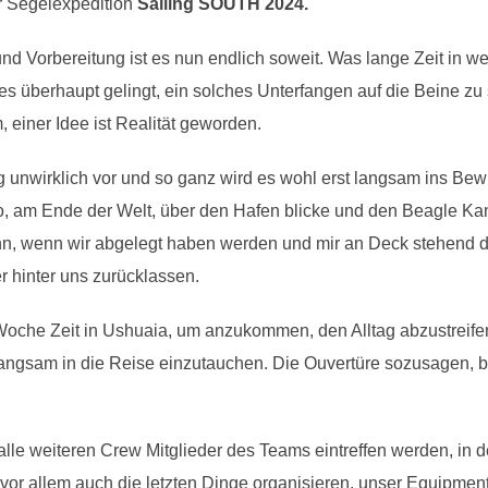
er Segelexpedition
Sailing SOUTH 2024.
 Vorbereitung ist es nun endlich soweit. Was lange Zeit in wei
 es überhaupt gelingt, ein solches Unterfangen auf die Beine zu s
 einer Idee ist Realität geworden.
 unwirklich vor und so ganz wird es wohl erst langsam ins Bew
am Ende der Welt, über den Hafen blicke und den Beagle Kana
ann, wenn wir abgelegt haben werden und mir an Deck stehend d
r hinter uns zurücklassen.
Woche Zeit in Ushuaia, um anzukommen, den Alltag abzustreife
langsam in die Reise einzutauchen. Die Ouvertüre sozusagen, b
lle weiteren Crew Mitglieder des Teams eintreffen werden, in 
r allem auch die letzten Dinge organisieren, unser Equipment 