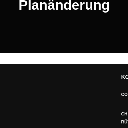
Planänderung
K
CO
CH
RÜ