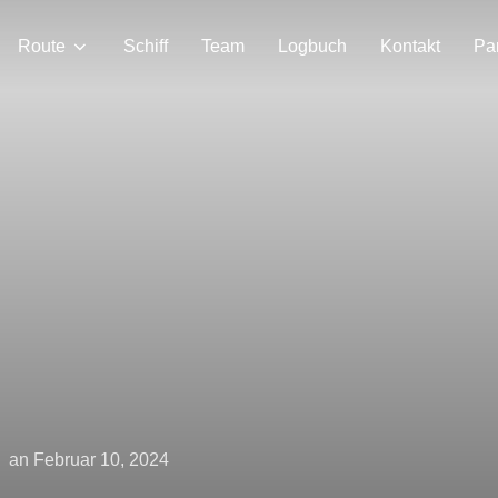
Route
Schiff
Team
Logbuch
Kontakt
Pa
Veröffentlicht
an
Februar 10, 2024
am