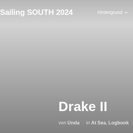
Zum
Sailing SOUTH 2024
Inhalt
Hintergrund
springen
Drake II
von
Unda
in
At Sea
,
Logbook