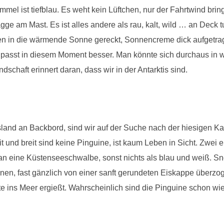
mmel ist tiefblau. Es weht kein Lüftchen, nur der Fahrtwind brin
agge am Mast. Es ist alles andere als rau, kalt, wild … an Dec
n in die wärmende Sonne gereckt, Sonnencreme dick aufgetragen
s passt in diesem Moment besser. Man könnte sich durchaus in 
schaft erinnert daran, dass wir in der Antarktis sind.
sland an Backbord, sind wir auf der Suche nach der hiesigen Ka
it und breit sind keine Pinguine, ist kaum Leben in Sicht. Zwei
n eine Küstenseeschwalbe, sonst nichts als blau und weiß. Snow 
n, fast gänzlich von einer sanft gerundeten Eiskappe überzogen
e ins Meer ergießt. Wahrscheinlich sind die Pinguine schon wie