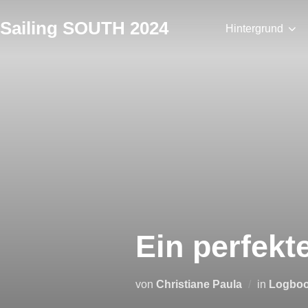
Zum
Sailing SOUTH 2024
Inhalt
Hintergrund
springen
Ein perfekt
von
Christiane Paula
in
Logbo