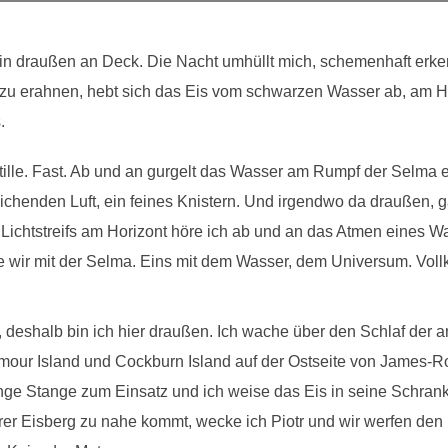
lein draußen an Deck. Die Nacht umhüllt mich, schemenhaft erke
 zu erahnen, hebt sich das Eis vom schwarzen Wasser ab, am Ho
.
 Stille. Fast. Ab und an gurgelt das Wasser am Rumpf der Selma en
chenden Luft, ein feines Knistern. Und irgendwo da draußen, g
Lichtstreifs am Horizont höre ich ab und an das Atmen eines Wa
ie wir mit der Selma. Eins mit dem Wasser, dem Universum. Vol
 deshalb bin ich hier draußen. Ich wache über den Schlaf der 
our Island und Cockburn Island auf der Ostseite von James-Ro
ge Stange zum Einsatz und ich weise das Eis in seine Schrank
er Eisberg zu nahe kommt, wecke ich Piotr und wir werfen den M