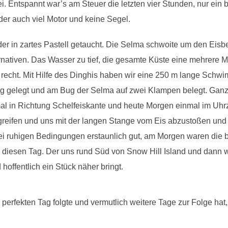
i. Entspannt war’s am Steuer die letzten vier Stunden, nur ei
der auch viel Motor und keine Segel.
r in zartes Pastell getaucht. Die Selma schwoite um den Eisbe
rnativen. Das Wasser zu tief, die gesamte Küste eine mehrere 
 recht. Mit Hilfe des Dinghis haben wir eine 250 m lange Schw
g gelegt und am Bug der Selma auf zwei Klampen belegt. Ganz
l in Richtung Schelfeiskante und heute Morgen einmal im Uhrz
greifen und uns mit der langen Stange vom Eis abzustoßen und
ei ruhigen Bedingungen erstaunlich gut, am Morgen waren die 
 in diesen Tag. Der uns rund Süd von Snow Hill Island und dann 
ffentlich ein Stück näher bringt.
 perfekten Tag folgte und vermutlich weitere Tage zur Folge hat, 