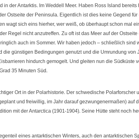
ind in der Antarktis. Im Weddell Meer. Haben Ross Island bereits
er Ostseite der Peninsula. Eigentlich ist dies keine Gegend für e
en wagt sich eins hierher, wer weiß, ob überhaupt schon mal ei
der Regel nicht anzutreffen. Zu oft ist das Meer auf der Ostseit
inglich auch im Sommer. Wir haben jedoch – schließlich sind wi
nd die günstigen Bedingungen genutzt und die Umrundung von 
Eisbarrieren hindurch gemogelt. Und gleiten nun die Südküste v
 Grad 35 Minuten Süd.
chtiger Ort in der Polarhistorie. Der schwedische Polarforsche
geplant und freiwillig, im Jahr darauf gezwungenermaßen) auf de
tion mit der Antarctica (1901-1904). Seine Hütte steht noch he
genteil eines antarktischen Winters, auch den antarktischen 