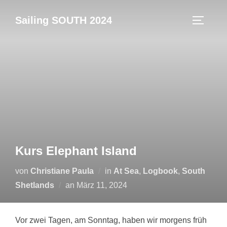
Zum
Sailing SOUTH 2024
Inhalt
SEITEN
springen
Kurs Elephant Island
von
Christiane Paula
in
At Sea
,
Logbook
,
South
Veröffentlicht
Shetlands
an
März 11, 2024
am
Vor zwei Tagen, am Sonntag, haben wir morgens früh