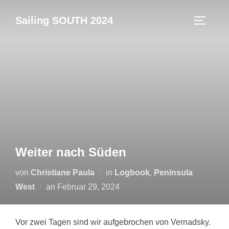
Zum
Sailing SOUTH 2024
Inhalt
SEITEN
springen
Weiter nach Süden
von
Christiane Paula
in
Logbook
,
Peninsula
Veröffentlicht
West
an
Februar 29, 2024
am
Vor zwei Tagen sind wir aufgebrochen von Vernadsky.