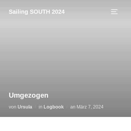
Zum
Sailing SOUTH 2024
Inhalt
SEITEN
springen
Umgezogen
Veröffentlicht
von
Ursula
in
Logbook
an
März 7, 2024
am